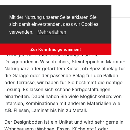
Mit der Nutzung unserer Seite erklären Sie
sich damit einverstanden, dass wir Cookies
Privat
verwenden.
Mehr erfahren
Auch für Privatpersonen bieten wir individuelle
Zur Kenntnis genommen!
Lösungen für Bodenbeschichtungen an. Ob
Designböden in Wischtechnik, Steinteppich in Marmor–
Naturquarz oder gefärbtem Kiesel, ob Spezialbelag für
die Garage oder der passende Belag für den Balkon
oder Terrasse, wir haben für Sie bestimmt die richtige
Lösung. Es lassen sich schöne Farbgestaltungen
einarbeiten. Dabei haben Sie viele Möglichkeiten: von
Intarsien, Kombinationen mit anderen Materialien wie
z.B. Fliesen, Laminat bis hin zu Metall.
Der Designboden ist ein Unikat und wird sehr gerne in
Wohnhäusern (Wohnen, Essen, Küche etc.) oder